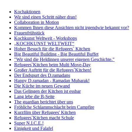
Kochaktionen
Wir sind einen Schritt näher dran!
Collaboration in Motion
Kommen Ihnen diese Ansichten nicht irgendwie bekannt vor?
Frauenfrühstück
Kochkunst Weltweit - Workshops
„KOCHKUNST WELTWEIT“
Hoher Besuch für die Refugees` Kitchen
Big Beautiful Building - Big Beautiful Buffet
"Wir sind die Heldinnen unserer eigenen Geschichte."
Refugees`Kitchen beim Multi Move-Day
Großer Auftritt für die Refugees`Kitchen!
Der Endspurt des D.ramadans
Happy D.ramadan - Ramadan Mubarak!
Die Küche im neuen Gewand
Das Gelingen der Kitchen ist essbar
Lang lebe die B-Seite
The guardian berichtet über uns
Fröhliche Schlammschlacht beim Campfire
Kurzfilm über Refugees' Kitchen
Refugees`Kitchen macht Schule
Super N.I.C.E.!
Einigkeit und Falafel