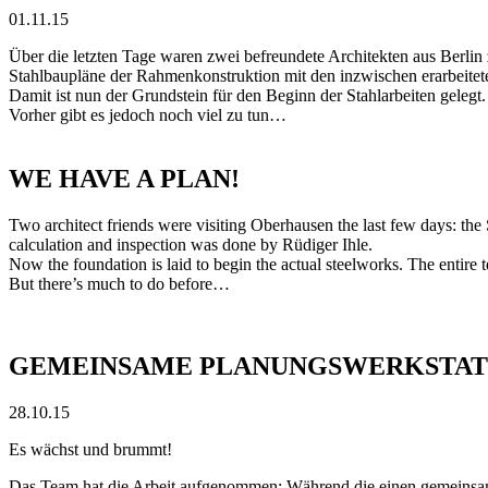
01.11.15
Über die letzten Tage waren zwei befreundete Architekten aus Ber
Stahlbaupläne der Rahmenkonstruktion mit den inzwischen erarbeitet
Damit ist nun der Grundstein für den Beginn der Stahlarbeiten gelegt.
Vorher gibt es jedoch noch viel zu tun…
WE HAVE A PLAN!
Two architect friends were visiting Oberhausen the last few days: the
calculation and inspection was done by Rüdiger Ihle.
Now the foundation is laid to begin the actual steelworks. The entire 
But there’s much to do before…
GEMEINSAME PLANUNGSWERKSTAT
28.10.15
Es wächst und brummt!
Das Team hat die Arbeit aufgenommen: Während die einen gemeinsam 