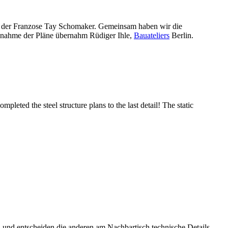
d der Franzose Tay Schomaker. Gemeinsam haben wir die
Abnahme der Pläne übernahm Rüdiger Ihle,
Bauateliers
Berlin.
ted the steel structure plans to the last detail! The static
nd entscheiden die anderen am Nachbartisch technische Details.