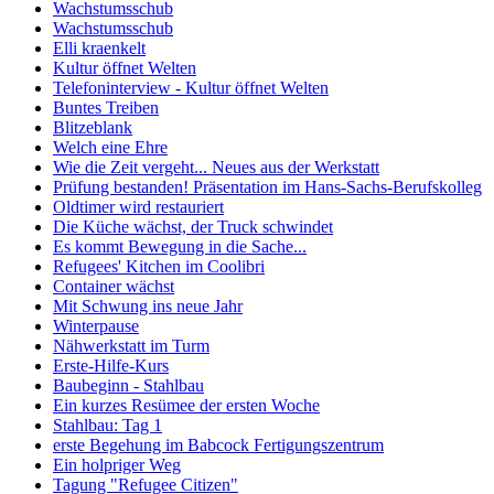
Wachstumsschub
Wachstumsschub
Elli kraenkelt
Kultur öffnet Welten
Telefoninterview - Kultur öffnet Welten
Buntes Treiben
Blitzeblank
Welch eine Ehre
Wie die Zeit vergeht... Neues aus der Werkstatt
Prüfung bestanden! Präsentation im Hans-Sachs-Berufskolleg
Oldtimer wird restauriert
Die Küche wächst, der Truck schwindet
Es kommt Bewegung in die Sache...
Refugees' Kitchen im Coolibri
Container wächst
Mit Schwung ins neue Jahr
Winterpause
Nähwerkstatt im Turm
Erste-Hilfe-Kurs
Baubeginn - Stahlbau
Ein kurzes Resümee der ersten Woche
Stahlbau: Tag 1
erste Begehung im Babcock Fertigungszentrum
Ein holpriger Weg
Tagung "Refugee Citizen"