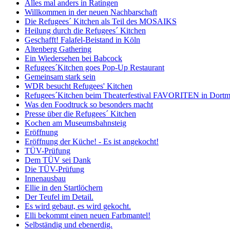
Alles mal anders in Ratingen
Willkommen in der neuen Nachbarschaft
Die Refugees´ Kitchen als Teil des MOSAIKS
Heilung durch die Refugees´ Kitchen
Geschafft! Falafel-Beistand in Köln
Altenberg Gathering
Ein Wiedersehen bei Babcock
Refugees´Kitchen goes Pop-Up Restaurant
Gemeinsam stark sein
WDR besucht Refugees' Kitchen
Refugees´Kitchen beim Theaterfestival FAVORITEN in Dort
Was den Foodtruck so besonders macht
Presse über die Refugees´ Kitchen
Kochen am Museumsbahnsteig
Eröffnung
Eröffnung der Küche! - Es ist angekocht!
TÜV-Prüfung
Dem TÜV sei Dank
Die TÜV-Prüfung
Innenausbau
Ellie in den Startlöchern
Der Teufel im Detail.
Es wird gebaut, es wird gekocht.
Elli bekommt einen neuen Farbmantel!
Selbständig und ebenerdig.