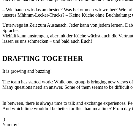
– Wie bauen wir das am besten? Was bekommen wir wo her? Wie bring
unseres Mhhmm-Lecker-Trucks? – Keine Küche ohne Buchhaltung; und 
Unterwegs ist Zeit zum Austausch. Jeder kann von jedem lernen. Da
Sprache.
Vielfalt kann anstrengen, aber mit der Küche wächst auch die Vertra
lassen es uns schmecken – und bald auch Euch!
DRAFTING TOGETHER
It is growing and buzzing!
The team has started work: While one group is bringing new views of th
Many questions need an answer. Some of them seems to be difficult or 
In between, there is always time to talk and exchange experiences. Peop
And which time wouldn’t be better for this than mealtime? From day
:)
Yummy!