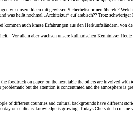
en wir unsere Ideen mit gewissen Sicherheitsnormen überein? Welche 
was heißt nochmal „Architektur“ auf arabisch?? Trotz schwieriger Fr
bei kommen auch krasse Erfahrungen aus den Herkunftsländern, von d
utheit... Vor allem aber wachsen unsere kulinarischen Kenntnisse: Heu
e foodtruck on paper, on the next table the others are involved with te
problematic but the attention is concentrated and the atmosphere is gre
le of different countries and cultural backgrounds have different stories
 to day our culinary knowledge is growing. Todays Chefs de la cuisine