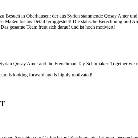
lin zu Besuch in Oberhausen: der aus Syrien stammende Qosay Amer un
en Maßen bis ins Detail fertiggestellt! Die statische Berechnung und 
 Das gesamte Team freut sich darauf und ist hoch motiviert!
 Syrian Qosay Amer and the Frenchman Tay Schomaker. Together we comple
team is looking forward and is highly motivated!
T
neue Ansichten der Garküche auf Zeichenpapier bringen, besprechen u