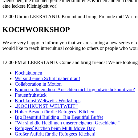
Menschen, die möchten gerne interkulturelles Kochen anderen beib
eine leckere Kleinigkeit vor!
12:00 Uhr im LEERSTAND. Kommt und bringt Freunde mit! Wir fre
KOCHWORKSHOP
We are very happy to inform you that we are starting a new seri
would like to teach intercultural cooking to others or people who w
12:00 PM at LEERSTAND. Come and bring friends! We are looking
Kochaktionen
Wir sind einen Schritt näher dran!
Collaboration in Motion
Kommen Ihnen diese Ansichten nicht irgendwie bekannt vor?
Frauenfrühstück
Kochkunst Weltweit - Workshops
„KOCHKUNST WELTWEIT“
Hoher Besuch für die Refugees` Kitchen
Big Beautiful Building - Big Beautiful Buffet
"Wir sind die Heldinnen unserer eigenen Geschichte."
Refugees`Kitchen beim Multi Move-Day
Großer Auftritt für die Refugees`Kitchen!