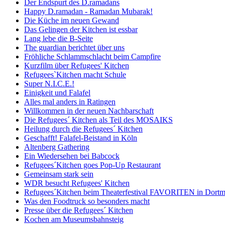
Der Endspurt des D.ramadans
Happy D.ramadan - Ramadan Mubarak!
Die Küche im neuen Gewand
Das Gelingen der Kitchen ist essbar
Lang lebe die B-Seite
The guardian berichtet über uns
Fröhliche Schlammschlacht beim Campfire
Kurzfilm über Refugees' Kitchen
Refugees`Kitchen macht Schule
Super N.I.C.E.!
Einigkeit und Falafel
Alles mal anders in Ratingen
Willkommen in der neuen Nachbarschaft
Die Refugees´ Kitchen als Teil des MOSAIKS
Heilung durch die Refugees´ Kitchen
Geschafft! Falafel-Beistand in Köln
Altenberg Gathering
Ein Wiedersehen bei Babcock
Refugees´Kitchen goes Pop-Up Restaurant
Gemeinsam stark sein
WDR besucht Refugees' Kitchen
Refugees´Kitchen beim Theaterfestival FAVORITEN in Dort
Was den Foodtruck so besonders macht
Presse über die Refugees´ Kitchen
Kochen am Museumsbahnsteig