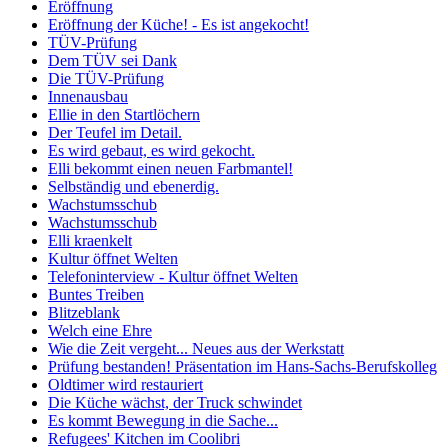
Eröffnung
Eröffnung der Küche! - Es ist angekocht!
TÜV-Prüfung
Dem TÜV sei Dank
Die TÜV-Prüfung
Innenausbau
Ellie in den Startlöchern
Der Teufel im Detail.
Es wird gebaut, es wird gekocht.
Elli bekommt einen neuen Farbmantel!
Selbständig und ebenerdig.
Wachstumsschub
Wachstumsschub
Elli kraenkelt
Kultur öffnet Welten
Telefoninterview - Kultur öffnet Welten
Buntes Treiben
Blitzeblank
Welch eine Ehre
Wie die Zeit vergeht... Neues aus der Werkstatt
Prüfung bestanden! Präsentation im Hans-Sachs-Berufskolleg
Oldtimer wird restauriert
Die Küche wächst, der Truck schwindet
Es kommt Bewegung in die Sache...
Refugees' Kitchen im Coolibri