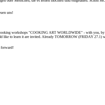
ringen oder Menschen, die es lernen möchten sind eingeladen. Schon
uen uns!
es of cooking workshops "COOKING ART WORLDWIDE" - with you, by yo
ould like to learn it are invited. Already TOMORROW (FRIDAY 27.1) we w
 forward!