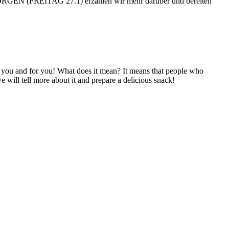
 MORGEN (FREITAG 27.1) erzählen wir mehr darüber und bereiten
u and for you! What does it mean? It means that people who
ill tell more about it and prepare a delicious snack!