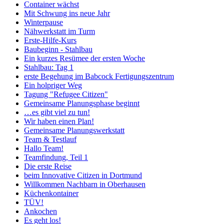
Container wächst
Mit Schwung ins neue Jahr
Winterpause
Nähwerkstatt im Turm
Erste-Hilfe-Kurs
Baubeginn - Stahlbau
Ein kurzes Resümee der ersten Woche
Stahlbau: Tag 1
erste Begehung im Babcock Fertigungszentrum
Ein holpriger Weg
Tagung "Refugee Citizen"
Gemeinsame Planungsphase beginnt
…es gibt viel zu tun!
Wir haben einen Plan!
Gemeinsame Planungswerkstatt
Team & Testlauf
Hallo Team!
Teamfindung, Teil 1
Die erste Reise
beim Innovative Citizen in Dortmund
Willkommen Nachbarn in Oberhausen
Küchenkontainer
TÜV!
Ankochen
Es geht los!